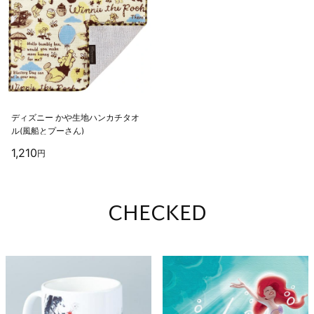
デ
ィ
ズ
ニ
ー
か
や
生
地
ハ
ン
カ
チ
タ
オ
ル
(
風
船
と
プ
ー
さ
ん
)
1,210
円
CHECKED