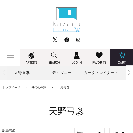
0
ARTISTS
SEARCH
LOG IN
FAVORITE
CART
天野喜孝
ディズニー
カーク・レイナート
トップページ
その他作家
天野弓彦
天野弓彦
該当商品