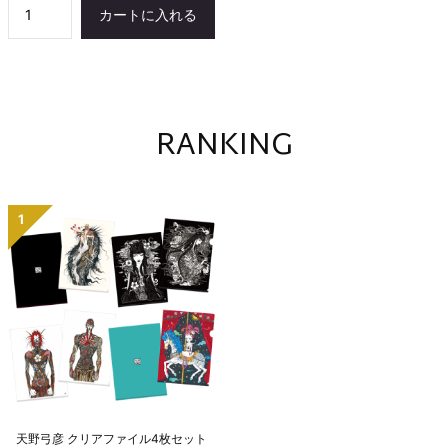
カートに入れる
RANKING
1
天
野
弓
彦
ク
リ
ア
フ
ァ
イ
ル
4
枚
セ
ッ
ト