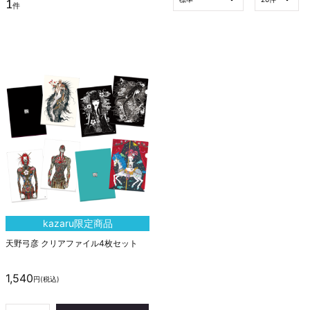
1
件
kazaru限定商品
天
野
弓
彦
ク
リ
ア
フ
ァ
イ
ル
4
枚
セ
ッ
ト
1,540
円
(税込)