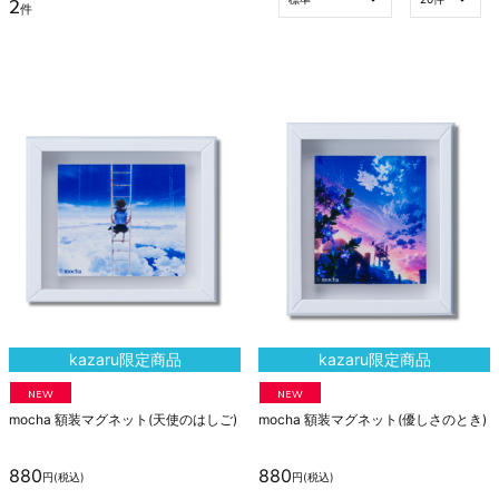
2
件
kazaru限定商品
kazaru限定商品
NEW
NEW
m
o
c
h
a
額
装
マ
グ
ネ
ッ
ト
(
天
使
の
は
し
ご
)
m
o
c
h
a
額
装
マ
グ
ネ
ッ
ト
(
優
し
さ
の
と
き
)
880
880
円
(税込)
円
(税込)