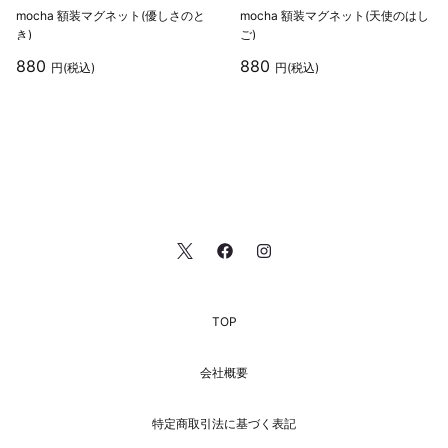
m
o
c
h
a
額
装
マ
グ
ネ
ッ
ト
(
優
し
さ
の
と
m
o
c
h
a
額
装
マ
グ
ネ
ッ
ト
(
天
使
の
は
し
き
)
ご
)
880
880
円(税込)
円(税込)
TOP
会社概要
特定商取引法に基づく表記