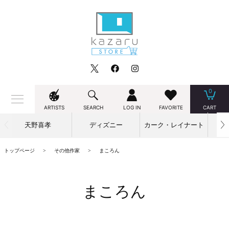
0
ARTISTS
SEARCH
LOG IN
FAVORITE
CART
天野喜孝
ディズニー
カーク・レイナート
トップページ
その他作家
まころん
まころん