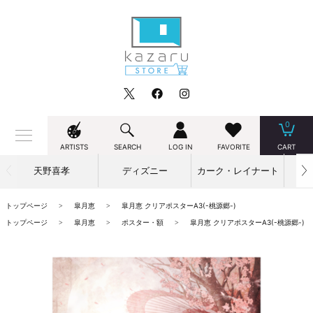
0
ARTISTS
SEARCH
LOG IN
FAVORITE
CART
天野喜孝
ディズニー
カーク・レイナート
トップページ
皐月恵
皐月恵 クリアポスターA3(-桃源郷-)
トップページ
皐月恵
ポスター・額
皐月恵 クリアポスターA3(-桃源郷-)