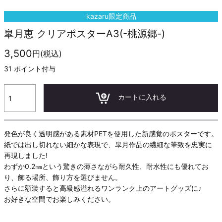
kazaru限定商品
皐月恵 クリアポスターA3(-桃源郷-)
3,500
円(税込)
31
ポイント付与
カートに入れる
発色が良く透明感がある素材PETを使用した新感覚のポスターです。
紙では出し切れない細かな表現で、皐月作品の繊細な筆致を忠実に
再現しました!
わずか0.2㎜という驚きの薄さながら耐久性、耐水性にも優れてお
り、飾る場所、飾り方を選びません。
さらに額装すると高級感溢れるワンランク上のアートグッズに♪
お好きな空間でお楽しみください。