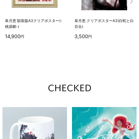
皐
月
恵
額
装
版
A
3
ク
リ
ア
ポ
ス
タ
ー
(
-
皐
月
恵
ク
リ
ア
ポ
ス
タ
ー
A
3
(
白
蛇
と
白
桃
源
郷
-
)
百
合
)
14,900
3,500
円
円
CHECKED