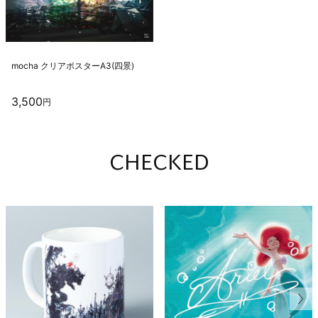
m
o
c
h
a
ク
リ
ア
ポ
ス
タ
ー
A
3
(
四
景
)
3,500
円
CHECKED