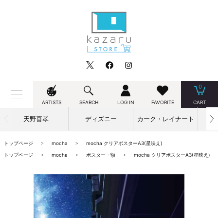
0
ARTISTS
SEARCH
LOG IN
FAVORITE
CART
天野喜孝
ディズニー
カーク・レイナート
トップページ
mocha
mocha クリアポスターA3(星映え)
トップページ
mocha
ポスター・額
mocha クリアポスターA3(星映え)