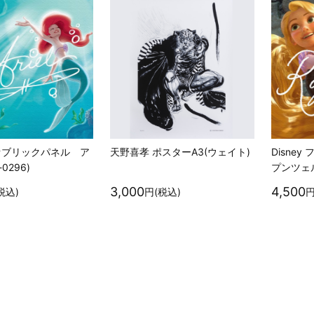
 ファブリックパネル ア
天野喜孝 ポスターA3(ウェイト)
Disne
0296)
プンツェル(
3,000
4,500
税込)
円(税込)
円