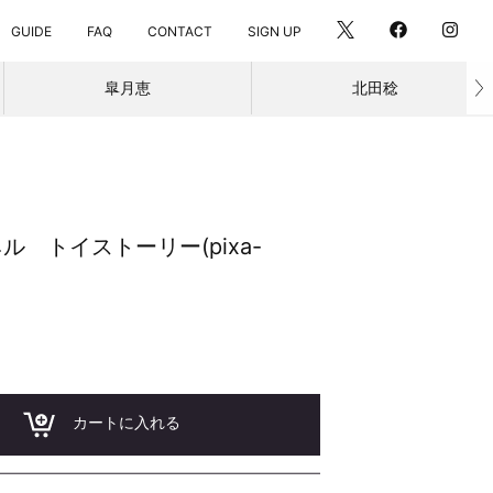
SIGN UP
GUIDE
FAQ
CONTACT
皐月恵
北田稔
ネル トイストーリー(pixa-
カートに入れる