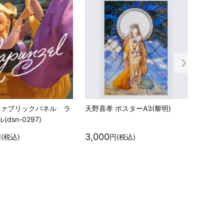
y ファブリックパネル ラ
天野喜孝 ポスターA3(黎明)
Disn
dsn-0297)
雪姫(ds
3,000
4,50
(税込)
円(税込)