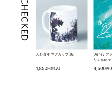
CHECKED
天野喜孝 マグカップ(街)
Disney
リエル(dsn-
1,850
4,500
円(税込)
円(