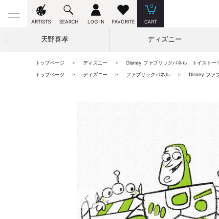
0
ARTISTS
SEARCH
LOG IN
FAVORITE
CART
天野喜孝
ディズニー
トップページ
ディズニー
Disney ファブリックパネル トイストーリー(p
トップページ
ディズニー
ファブリックパネル
Disney フ