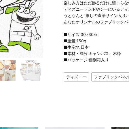
楽しみ方はただ飾るだけに留まらな
ディズニーランドやシーにいるディ
うとなんと"推しの直筆サイン入りパネ
あなたオリジナルのファブリックパ
■サイズ:30×30㎝
■重量:150g
■生産地:日本
■素材・成分:キャンバス、木枠
■パッケージ:個別箱入り
ディズニー
ファブリックパネ