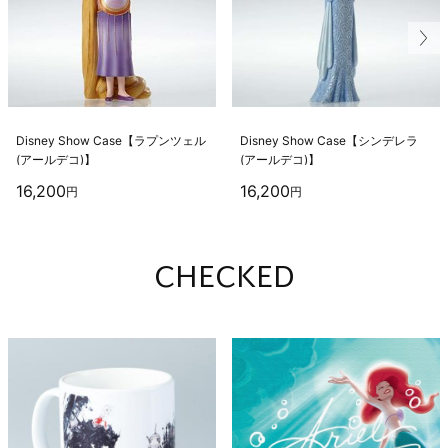
D
i
s
n
e
y
S
h
o
w
C
a
s
e
【
ラ
プ
ン
ツ
ェ
ル
D
i
s
n
e
y
S
h
o
w
C
a
s
e
【
シ
ン
デ
レ
ラ
(
ア
ー
ル
デ
コ
)
】
(
ア
ー
ル
デ
コ
)
】
16,200
16,200
円
円
CHECKED