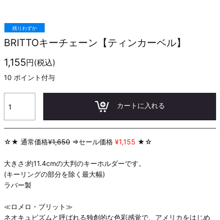
残りわずか
BRITTOキーチェーン【ティンカーベル】
1,155
円(税込)
10
ポイント付与
カートに入れる
☆★ 通常価格
¥1,650
⇒セール価格
¥1,155
★☆
大きさ:約11.4cmの大判のキーホルダーです。
(キーリングの部分を除く最大幅)
ラバー製
≪ロメロ・ブリット≫
ネオキュビズムと呼ばれる独創的な色彩感覚で、アメリカをはじめ