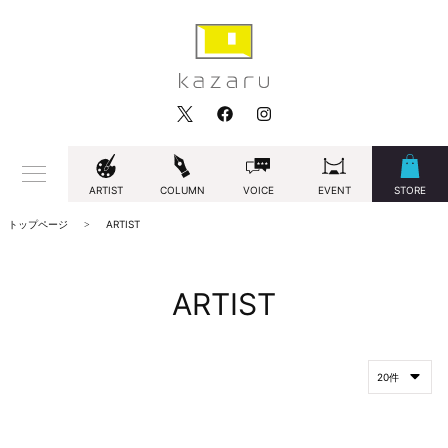
ARTIST
COLUMN
VOICE
EVENT
STORE
トップページ
ARTIST
ARTIST