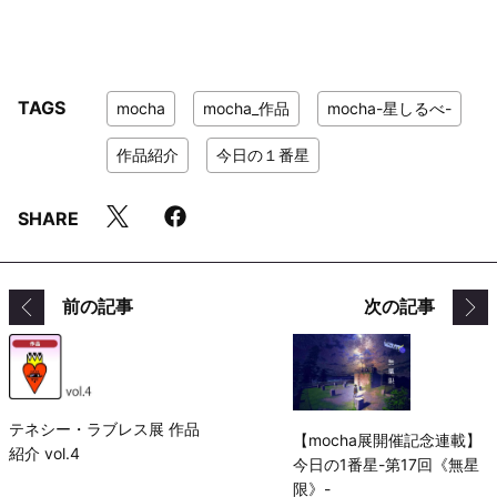
TAGS
mocha
mocha_作品
mocha-星しるべ-
作品紹介
今日の１番星
SHARE
前の記事
次の記事
テネシー・ラブレス展 作品
【mocha展開催記念連載】
紹介 vol.4
今日の1番星-第17回《無星
限》-