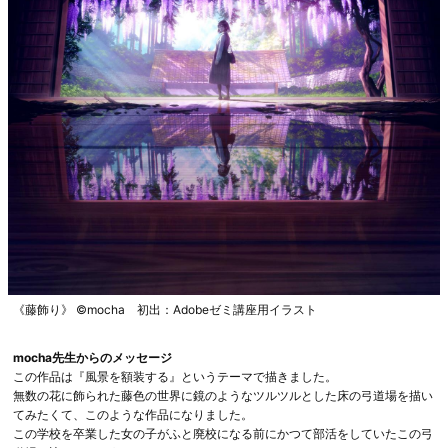
《藤飾り》 ©️mocha 初出：Adobeゼミ講座用イラスト
mocha先生からのメッセージ
この作品は『風景を額装する』というテーマで描きました。
無数の花に飾られた藤色の世界に鏡のようなツルツルとした床の弓道場を描い
てみたくて、このような作品になりました。
この学校を卒業した女の子がふと廃校になる前にかつて部活をしていたこの弓