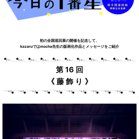
初の全国巡回展の開催を記念して、
kazaruではmocha先生の版画化作品とメッセージをご紹介
第 16 回
《 藤 飾 り 》