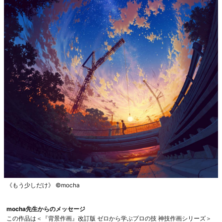
《もう少しだけ》 ©️mocha
mocha先生からのメッセージ
この作品は＜『背景作画』改訂版 ゼロから学ぶプロの技 神技作画シリーズ＞