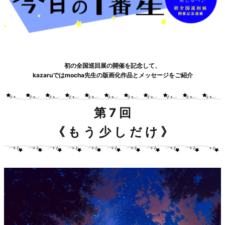
初の全国巡回展の開催を記念して、
kazaruではmocha先生の版画化作品とメッセージをご紹介
第 7 回
《 も う 少 し だ け 》