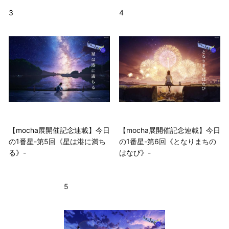
3
4
【mocha展開催記念連載】今日
【mocha展開催記念連載】今日
の1番星-第5回《星は港に満ち
の1番星-第6回《となりまちの
る》-
はなび》-
5