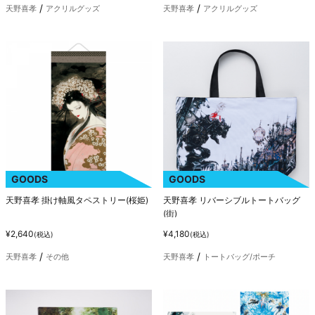
天野喜孝
アクリルグッズ
天野喜孝
アクリルグッズ
GOODS
GOODS
天野喜孝 掛け軸風タペストリー(桜姫)
天野喜孝 リバーシブルトートバッグ
(街)
¥2,640
¥4,180
(税込)
(税込)
天野喜孝
その他
天野喜孝
トートバッグ/ポーチ