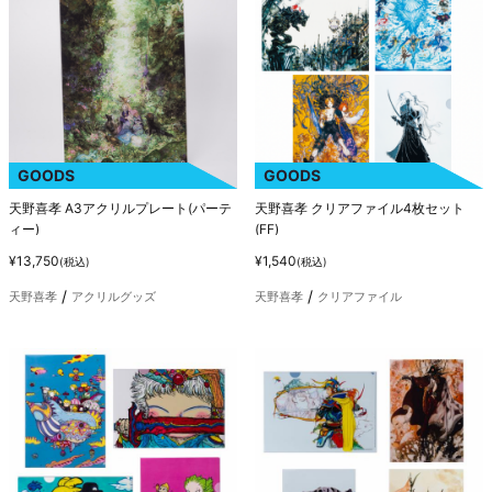
GOODS
GOODS
天野喜孝 A3アクリルプレート(パーテ
天野喜孝 クリアファイル4枚セット
ィー)
(FF)
¥13,750
¥1,540
(税込)
(税込)
天野喜孝
アクリルグッズ
天野喜孝
クリアファイル