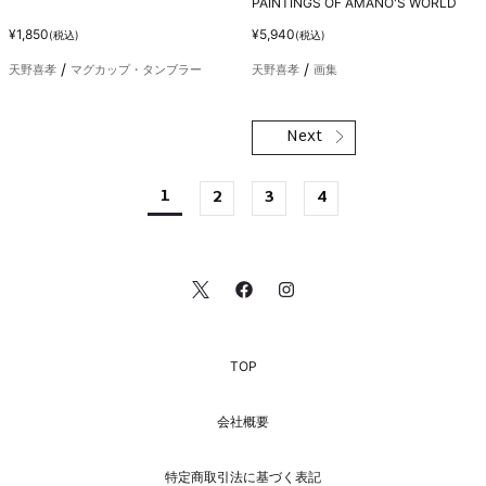
PAINTINGS OF AMANO'S WORLD
¥1,850
¥5,940
(税込)
(税込)
天野喜孝
マグカップ・タンブラー
天野喜孝
画集
1
2
3
4
TOP
会社概要
特定商取引法に基づく表記