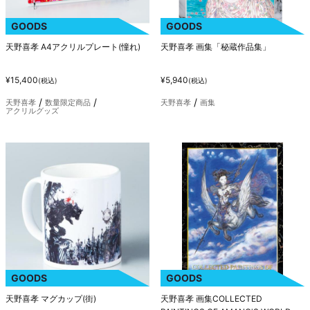
GOODS
GOODS
天野喜孝 A4アクリルプレート(憧れ)
天野喜孝 画集「秘蔵作品集」
¥15,400
¥5,940
(税込)
(税込)
天野喜孝
数量限定商品
天野喜孝
画集
アクリルグッズ
GOODS
GOODS
天野喜孝 マグカップ(街)
天野喜孝 画集COLLECTED