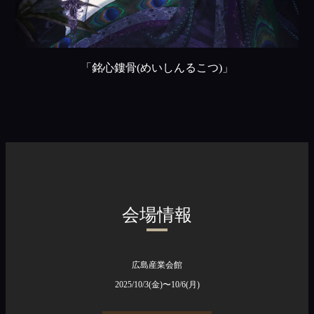
「銘⼼鏤⾻(めいしんるこつ)」
会場情報
広島産業会館
2025/10/3(金)〜10/6(月)