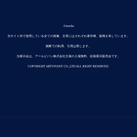
©mocha
当サイト内で使用している全ての画像、文章にはそれぞれ著作権、版権を有しています。
無断での転用、引用は禁じます。
当展示会は、アールビバン株式会社主催の入場無料、絵画展示販売会です。
COPYRIGHT ARTVIVANT CO.,LTD ALL RIGHT RESERVED.