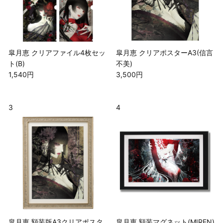
皐月恵 クリアファイル4枚セッ
皐月恵 クリアポスターA3(信言
ト(B)
不美)
1,540円
3,500円
3
4
皐月恵 額装版A3クリアポスタ
皐月恵 額装マグネット(MIREN)