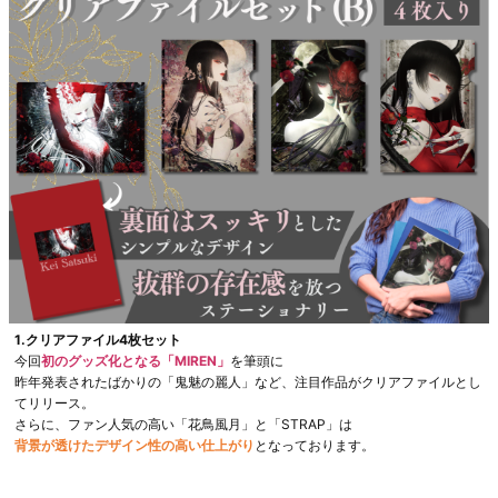
1.クリアファイル4枚セット
今回
初のグッズ化となる「MIREN」
を筆頭に
昨年発表されたばかりの「鬼魅の麗人」など、注目作品がクリアファイルとし
てリリース。
さらに、ファン人気の高い「花鳥風月」と「STRAP」は
背景が透けたデザイン性の高い仕上がり
となっております。