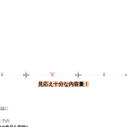
見応え十分な内容量！
本誌に
までの
の作品を収録!!