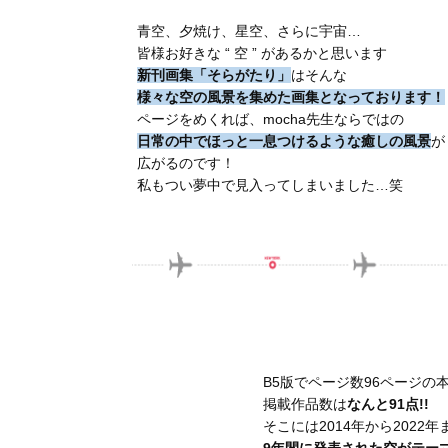
青空、夕焼け、星空、さらに宇宙…
皆様お好きな “ 空 ” があるかと思います
新刊画集「そらがたり」
はそんな
様々な空の風景を集めた画集となっております！
ページをめくれば、mocha先生ならではの
日常の中でほっと一息つけるような癒しの風景
が
広がるのです！
私もつい夢中で見入ってしまいました…笑
B5版でページ数96ページの
掲載作品数は
なんと91点!!
そこには2014年から2022年
9年間に発表された空がテーマ