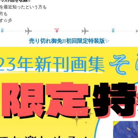
とを最近知ったという方も
方も
す☆彡
売り切れ御免!!初回限定特装版
✨