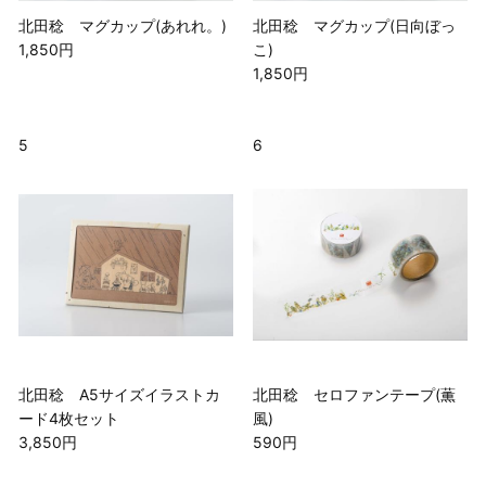
北田稔 マグカップ(あれれ。)
北田稔 マグカップ(日向ぼっ
1,850円
こ)
1,850円
5
6
北田稔 A5サイズイラストカ
北田稔 セロファンテープ(薫
ード4枚セット
風)
3,850円
590円